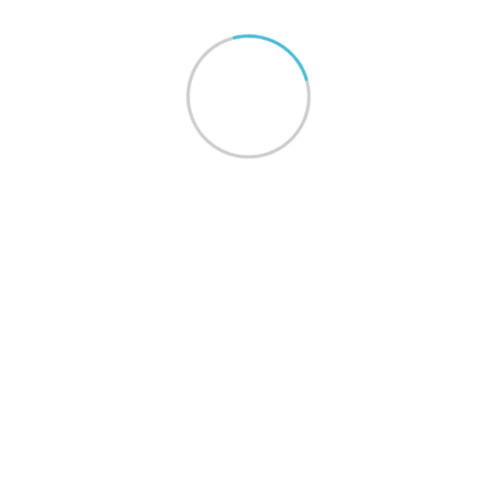
Extrato Orapronobis
Ingredientes:
Água deionizada, vitamina C (ácido
ascórbico), extrato de ora pro nobis (Pereskia aculeata),
conservador benzoato de sódio INS 211 e corante
caramelo I INS 150a.