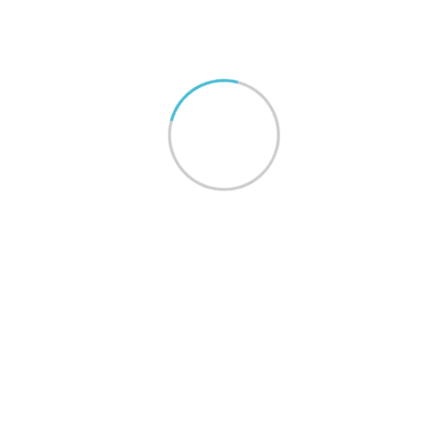
Amargo do Zeca
(Líquido)
Ingredientes:
Água purificada, colina (bitartarato de
colina), vitamina C (ácido ascórbico), aromas naturais de